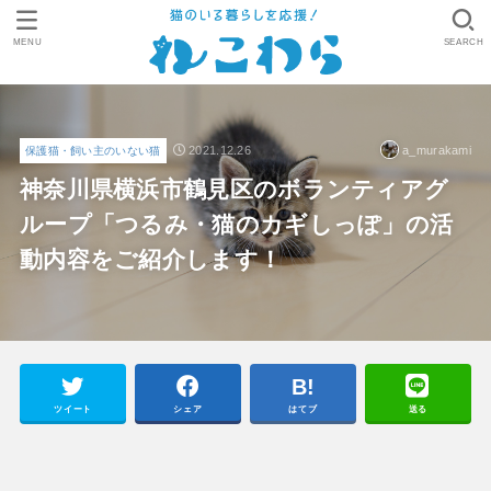
MENU
SEARCH
2021.12.26
a_murakami
保護猫・飼い主のいない猫
神奈川県横浜市鶴見区のボランティアグ
ループ「つるみ・猫のカギしっぽ」の活
動内容をご紹介します！
ツイート
シェア
はてブ
送る