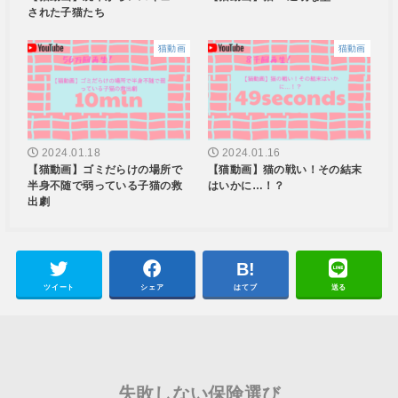
された子猫たち
猫動画
猫動画
2024.01.18
2024.01.16
【猫動画】ゴミだらけの場所で
【猫動画】猫の戦い！その結末
半身不随で弱っている子猫の救
はいかに…！？
出劇
ツイート
シェア
はてブ
送る
失敗しない保険選び