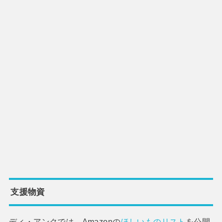
支援物資
ディ・アンクでは、Amazonの
ほしいものリスト
を公開