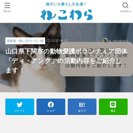
MENU
SEARCH
2022.09.03
a_murakami
保護猫・飼い主のいない猫
山口県下関市の動物愛護ボランティア団体
「ディ・アンク」の活動内容をご紹介し
ます！
ツイート
シェア
はてブ
送る