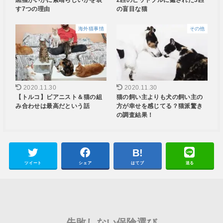
黒猫がいかに素晴らしいかを表
2匹のピットブルに癒された3匹
す7つの理由
の盲目な猫
海外猫事情
その他
2020.11.30
2020.11.30
【トルコ】ピアニスト＆猫の組
猫の飼い主よりも犬の飼い主の
み合わせは最高だという話
方が幸せを感じてる？猫派驚き
の調査結果！
ツイート
シェア
はてブ
送る
失敗しない保険選び