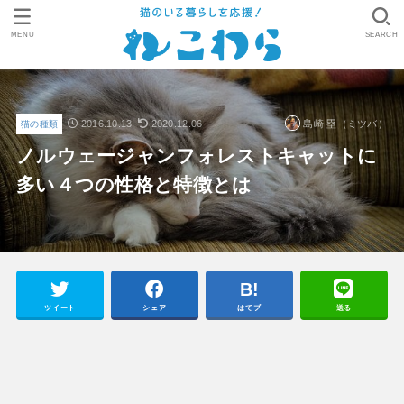
MENU
SEARCH
2016.10.13
2020.12.06
島崎 塁（ミツバ）
猫の種類
ノルウェージャンフォレストキャットに
多い４つの性格と特徴とは
ツイート
シェア
はてブ
送る