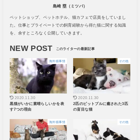
島崎 塁（ミツバ）
ペットショップ、ペットホテル、猫カフェで店員をしていまし
た。仕事とプライベートでの飼育経験から得た猫に関する知識
を、余すところなく公開していきます。
NEW POST
海外猫事情
その他
2020.11.30
2020.11.30
黒猫がいかに素晴らしいかを表
2匹のピットブルに癒された3匹
す7つの理由
の盲目な猫
海外猫事情
その他