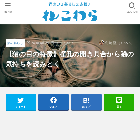
MENU
SEARCH
2016.08.24
2022.06.07
島崎 塁（ミツバ）
猫の暮らし
【猫の目の特徴】瞳孔の開き具合から猫の
気持ちを読みとく
ツイート
シェア
はてブ
送る