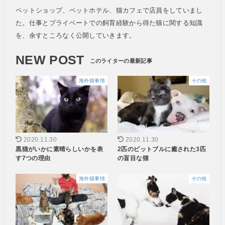
ペットショップ、ペットホテル、猫カフェで店員をしていまし
た。仕事とプライベートでの飼育経験から得た猫に関する知識
を、余すところなく公開していきます。
NEW POST
海外猫事情
その他
2020.11.30
2020.11.30
黒猫がいかに素晴らしいかを表
2匹のピットブルに癒された3匹
す7つの理由
の盲目な猫
海外猫事情
その他