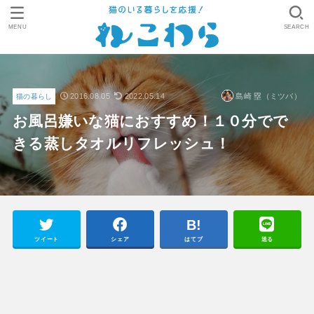
MENU
SEARCH
2016.08.05
2022.05.14
島崎 塁（ミツバ）
猫の暮らし
お風呂嫌いな猫におすすめ！１０分でで
きる蒸しタオルリフレッシュ！
ツイート
シェア
はてブ
送る