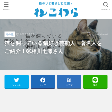
MENU
SEARCH
2022.04.17
a_murakami
その他
猫を飼っている猫好き芸能人・著名人を
ご紹介！㉞相川七瀬さん
ツイート
シェア
はてブ
送る