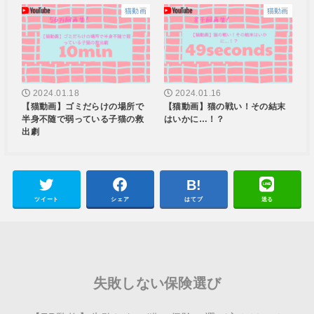
猫動画
猫動画
2024.01.18
2024.01.16
【猫動画】ゴミだらけの場所で
【猫動画】猫の戦い！その結末
半身不随で弱っている子猫の救
はいかに…！？
出劇
ツイート
シェア
はてブ
送る
失敗しない保険選び