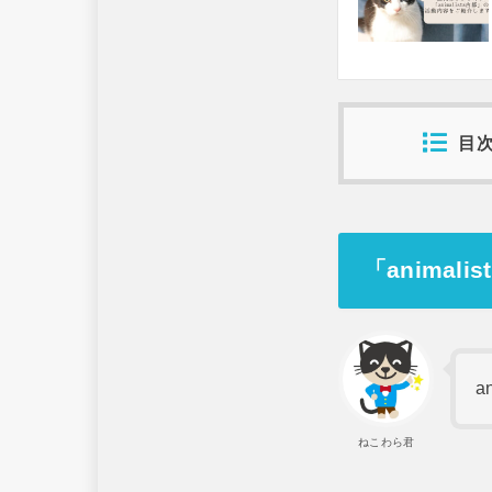
目
「anima
a
ねこわら君