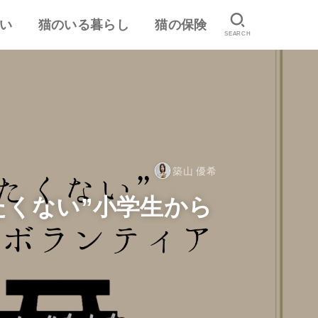
い
猫のいる暮らし
猫の保険
SEARCH
は
認
ランキング
猫のしつけ
猫とのスキンシップ
猫の食事・栄養管理
猫の気持ち
病気予防・医学
おすすめ猫用品・グッズ
猫の習性
ペット保険の口コミ・評判
失敗しないペット保険
築山 優希
たくない”小学生から