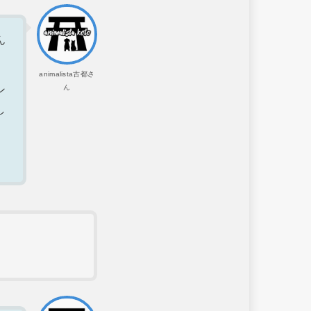
ん
animalista古都さ
ん
ン
し