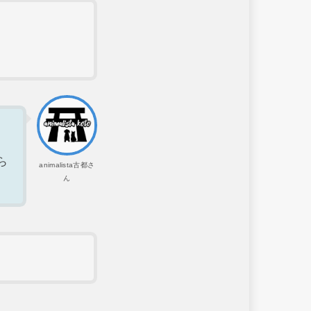
ら
animalista古都さ
ん