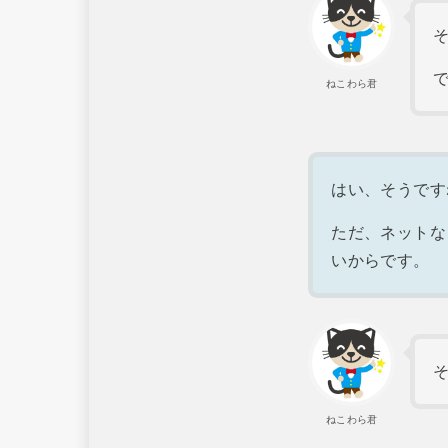
ねこわら君
はい、そうです
ただ、ネットな
いからです。
ねこわら君