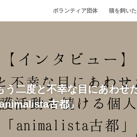
ボランティア団体
猫を飼いた
譲渡会・里親会
猫カフェ
特集記事
動物愛護・ボランティア
地域別まとめ
猫の迎え方
猫を飼うと
心がまえ
飼う前の確
猫の里親
色々な猫種
もう二度と不幸な目にあわせ
imalista古都」