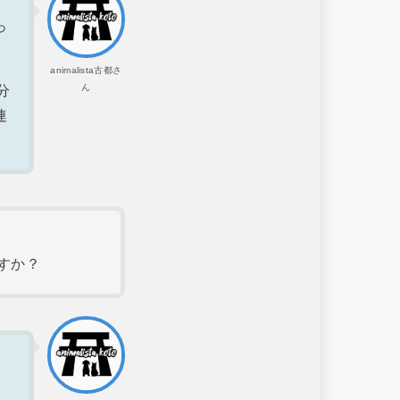
っ
animalista古都さ
ん
分
連
すか？