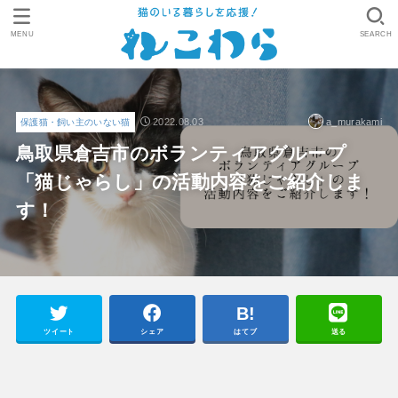
MENU
SEARCH
2022.08.03
a_murakami
保護猫・飼い主のいない猫
鳥取県倉吉市のボランティアグループ
「猫じゃらし」の活動内容をご紹介しま
す！
ツイート
シェア
はてブ
送る