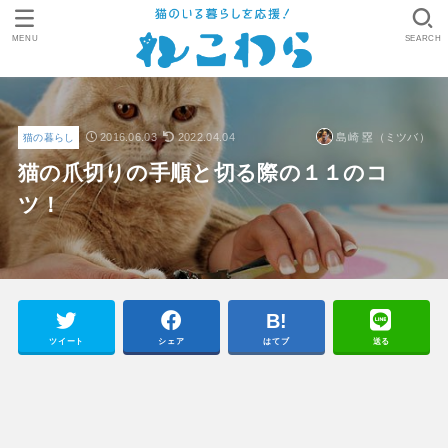
MENU
SEARCH
2016.06.03
2022.04.04
島崎 塁（ミツバ）
猫の暮らし
猫の爪切りの手順と切る際の１１のコ
ツ！
ツイート
シェア
はてブ
送る