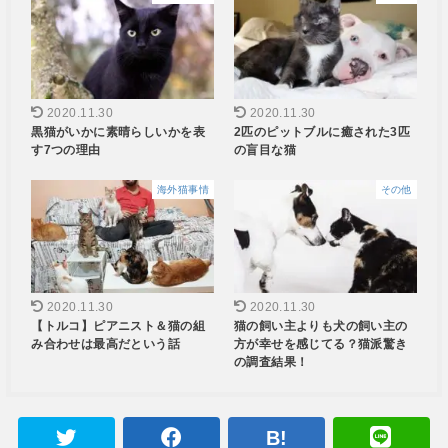
2020.11.30
2020.11.30
黒猫がいかに素晴らしいかを表
2匹のピットブルに癒された3匹
す7つの理由
の盲目な猫
海外猫事情
その他
2020.11.30
2020.11.30
【トルコ】ピアニスト＆猫の組
猫の飼い主よりも犬の飼い主の
み合わせは最高だという話
方が幸せを感じてる？猫派驚き
の調査結果！