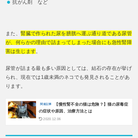
抗がん剤 など
また、
腎臓で作られた尿を膀胱へ運ぶ通り道である尿管
が、何らかの理由で詰まってしまった場合にも急性腎障
害は生じます
。
尿管が詰まる最も多い原因としては、結石の存在が挙げ
られ、現在では1歳未満のネコでも発見されることがあ
ります。
【慢性腎不全の猫は危険？】猫の尿毒症
の症状や原因、治療方法とは
2020.12.06