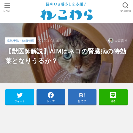
MENU
SEARCH
2021.08.16
大森貴裕
病気予防・健康管理
【獣医師解説】AIMはネコの腎臓病の特効
薬となりうるか？
ツイート
シェア
はてブ
送る