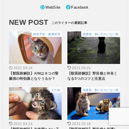
WebSite
Facebook
NEW POST
病気予防・健康管理
保護猫・飼い主のいない猫
2021.08.16
2021.05.01
【獣医師解説】AIMはネコの腎
【獣医師解説】野良猫と仲良く
臓病の特効薬となりうるか？
なる5つのコツと注意点
その他
保護猫・飼い主のいない猫
2021.04.14
2021.03.18