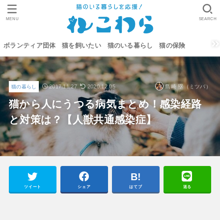
MENU
SEARCH
ボランティア団体
猫を飼いたい
猫のいる暮らし
猫の保険
2017.11.27
2020.12.05
島崎 塁（ミツバ）
猫の暮らし
猫から人にうつる病気まとめ！感染経路
と対策は？【人獣共通感染症】
ツイート
シェア
はてブ
送る