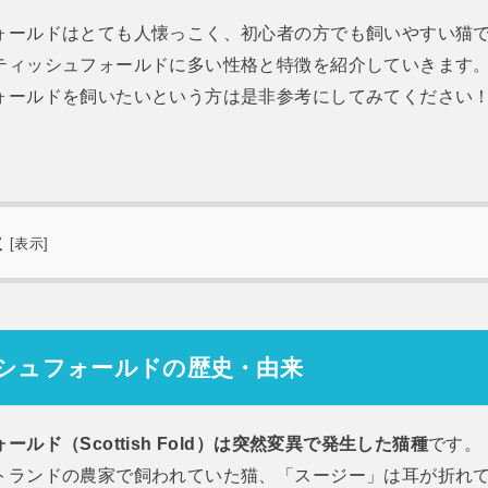
ォールドはとても人懐っこく、初心者の方でも飼いやすい猫
ティッシュフォールドに多い性格と特徴を紹介していきます
ォールドを飼いたいという方は是非参考にしてみてください
次
[
表示
]
シュフォールドの歴史・由来
ルド（Scottish Fold）は突然変異で発生した猫種
です。
トランドの農家で飼われていた猫、「スージー」は耳が折れ