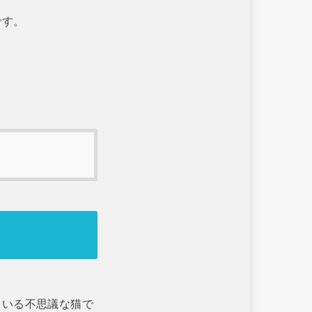
です。
。
！
ている不思議な猫で