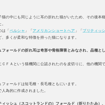
子猫の中にも同じように耳の折れた猫がいたため、その後本
た。
のは「
ペルシャ
」「
アメリカンショートヘア
」「
ブリティッ
ど、多くが柔和な特徴を持った猫になります。
ュフォールドの折れ耳は奇形や骨格障害とみなされ、品種と
にＣＦＡという猫機関に公認されたのを皮切りに、他の機関
ュフォールドは短毛種・長毛種ともにいます。
で人為的に作成されました。
ティッシュ（スコットランドの）フォールド（折りたたみ）