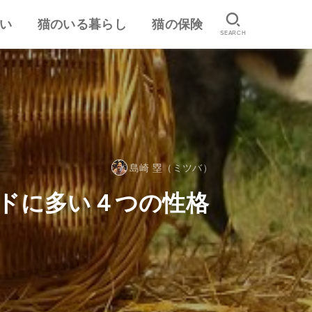
い
猫のいる暮らし
猫の保険
SEARCH
は
認
ランキング
猫のしつけ
猫とのスキンシップ
猫の食事・栄養管理
猫の気持ち
病気予防・医学
おすすめ猫用品・グッズ
猫の習性
ペット保険の口コミ・評判
失敗しないペット保険
島崎 塁（ミツバ）
ドに多い４つの性格