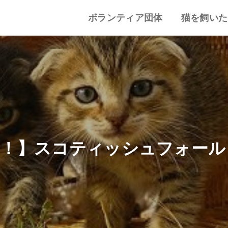
ボランティア団体
猫を飼いた
譲渡会・里親会
猫カフェ
特集記事
動物愛護・ボランティア
地域別まとめ
猫の迎え方
猫を飼うと
心がまえ
飼う前の確
猫の里親
色々な猫種
い！】スコティッシュフォール