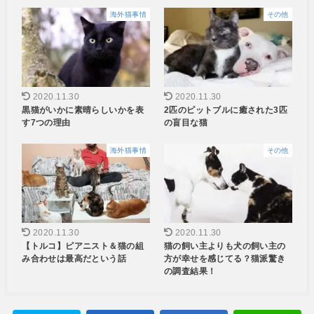
海外猫事情
その他
2020.11.30
2020.11.30
黒猫がいかに素晴らしいかを表
2匹のピットブルに癒された3匹
す7つの理由
の盲目な猫
海外猫事情
その他
2020.11.30
2020.11.30
【トルコ】ピアニスト＆猫の組
猫の飼い主よりも犬の飼い主の
み合わせは最高だという話
方が幸せを感じてる？猫派驚き
の調査結果！