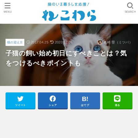
MENU
SEARCH
2017.04.25
2020.12.06
島崎 塁（ミツバ）
猫の迎え方
子猫の飼い始め初日にすべきことは？気
をつけるべきポイントも
ツイート
シェア
はてブ
送る