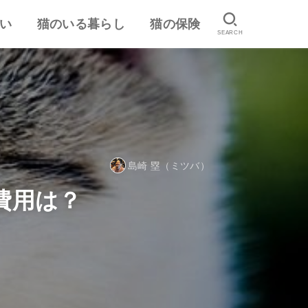
い
猫のいる暮らし
猫の保険
SEARCH
は
認
ランキング
猫のしつけ
猫とのスキンシップ
猫の食事・栄養管理
猫の気持ち
病気予防・医学
おすすめ猫用品・グッズ
猫の習性
ペット保険の口コミ・評判
失敗しないペット保険
島崎 塁（ミツバ）
費用は？