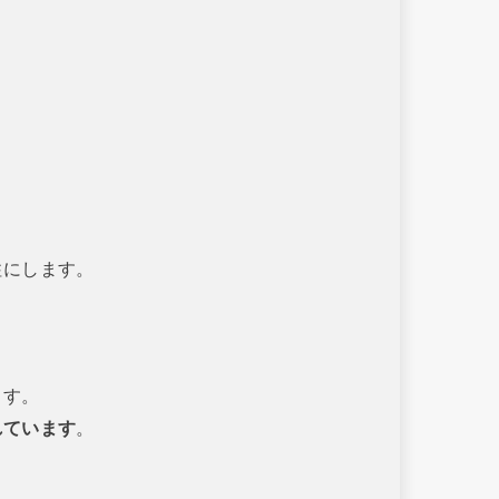
柱にします。
ます。
れています
。