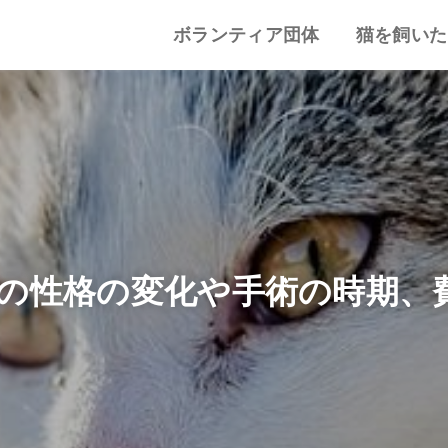
ボランティア団体
猫を飼いた
譲渡会・里親会
猫カフェ
特集記事
動物愛護・ボランティア
地域別まとめ
猫の迎え方
猫を飼うと
心がまえ
飼う前の確
猫の里親
色々な猫種
の性格の変化や手術の時期、