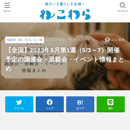
MENU
SEARCH
2023.05.01
2023.05.04
築山 優希
保護猫・飼い主のいない猫
【全国】2023年5月第1週（5/3～7）開催
予定の譲渡会・里親会・イベント情報まと
め
ツイート
シェア
はてブ
送る