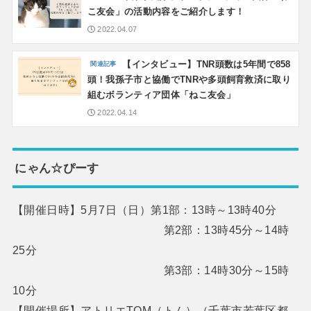
こ友会」の活動内容をご紹介します！
2022.04.07
【インタビュー】TNR頭数は5年間で858
頭！我孫子市と協働でTNRや多頭飼育救済に取り
組むボランティア団体「ねこ友会」
2022.04.14
にゃん☆ぴーす
【開催日時】5月7日（日）第1部：13時～13時40分
第2部：13時45分～14時
25分
第3部：14時30分～15時
10分
【開催場所】アトリエTOM（トム）（千葉市若葉区都