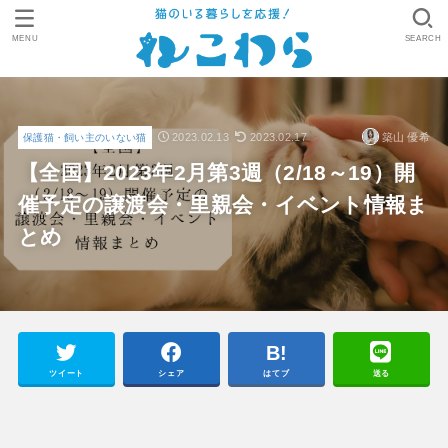
MENU
SEARCH
2023.02.13
2023.02.17
築山 優希
保護猫・飼い主のいない猫
【全国】2023年2月第3週（2/18～19）開
催予定の譲渡会・里親会・イベント情報ま
とめ
ツイート
シェア
はてブ
送る