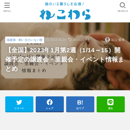
MENU
SEARCH
2023.01.09
2023.01.13
築山 優希
保護猫・飼い主のいない猫
【全国】2023年1月第2週（1/14～15）開
催予定の譲渡会・里親会・イベント情報ま
とめ
ツイート
シェア
はてブ
送る